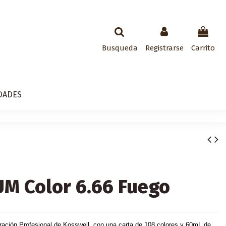
Busqueda
Registrarse
Carrito
DADES
M Color 6.66 Fuego
ación Profesional de Kosswell, con una carta de 108 colores y 60mL de