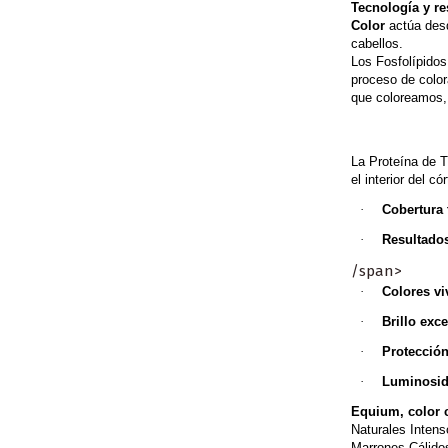
Tecnología y re
Color
actúa desde
cabellos.
Los Fosfolípidos
proceso de color
que coloreamos, 
La Proteína de T
el interior del có
·
Cobertura 
·
Resultado
/span>
·
Colores v
·
Brillo exc
·
Protección
·
Luminosi
Equium, color c
Naturales Intens
Marrones Cálidos