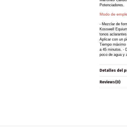
Potenciadores.
Modo de emple
- Mezclar de for
Kosswell Equium
tonos aclarantes
Aplicar con un p
Tiempo máximo d
a 45 minutos. -
poco de agua y a
Detalles del 
Reviews
(0)