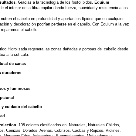
sultados.
Gracias a la tecnología de los fosfolípidos,
Equium
 el interior de la fibra capilar dando fuerza, suavidad y resistencia a los
 nutren el cabello en profundidad y aportan los lípidos que en cualquier
ación y decoloración podrían perderse en el cabello. Con Equium a la vez
reparamos el cabello.
rigo Hidrolizada regenera las zonas dañadas y porosas del cabello desde
rtex a la cutícula.
total de canas
s duraderos
ivos y luminosos
epcional
 y cuidado del cabello
dad
olection.
108 colores clasificados en: Naturales, Naturales Cálidos,
os, Cenizas, Dorados, Arenas, Cobrizos, Caobas y Rojizos, Violines,
, Marrones Fríos, Aclarantes y Superaclarantes, Matizadores y