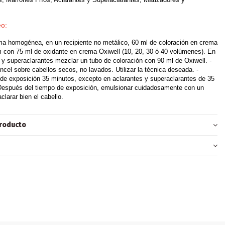
o:
ma homogénea, en un recipiente no metálico, 60 ml de coloración en crema
 con 75 ml de oxidante en crema Oxiwell (10, 20, 30 ó 40 volúmenes). En
 y superaclarantes mezclar un tubo de coloración con 90 ml de Oxiwell. -
incel sobre cabellos secos, no lavados. Utilizar la técnica deseada. -
e exposición 35 minutos, excepto en aclarantes y superaclarantes de 35
 Después del tiempo de exposición, emulsionar cuidadosamente con un
clarar bien el cabello.
producto