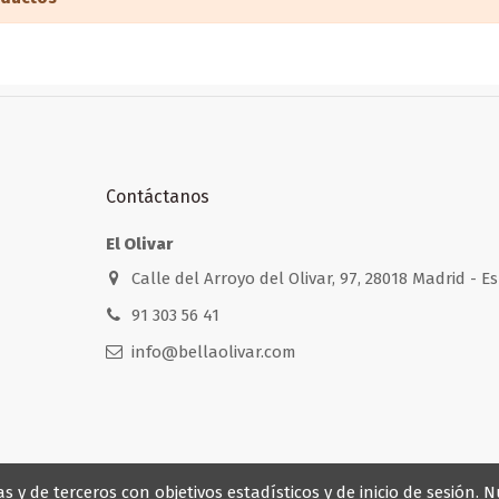
Contáctanos
El Olivar
Calle del Arroyo del Olivar, 97, 28018 Madrid - 
91 303 56 41
info@bellaolivar.com
 y de terceros con objetivos estadísticos y de inicio de sesión. N