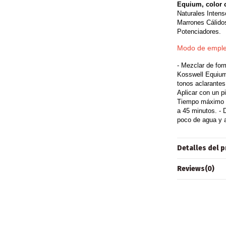
Equium, color c
Naturales Intens
Marrones Cálidos
Potenciadores.
Modo de emple
- Mezclar de for
Kosswell Equium
tonos aclarantes
Aplicar con un p
Tiempo máximo d
a 45 minutos. -
poco de agua y a
Detalles del 
Reviews
(0)