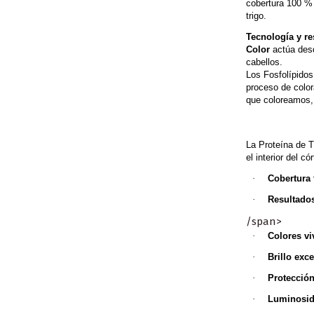
cobertura 100 % 
trigo.
Tecnología y re
Color
actúa desde
cabellos.
Los Fosfolípidos
proceso de color
que coloreamos, 
La Proteína de T
el interior del có
·
Cobertura 
·
Resultado
/span>
·
Colores v
·
Brillo exc
·
Protección
·
Luminosi