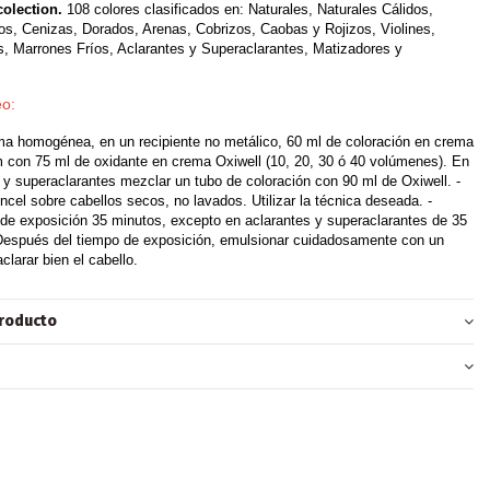
olection.
108 colores clasificados en: Naturales, Naturales Cálidos,
os, Cenizas, Dorados, Arenas, Cobrizos, Caobas y Rojizos, Violines,
, Marrones Fríos, Aclarantes y Superaclarantes, Matizadores y
o:
ma homogénea, en un recipiente no metálico, 60 ml de coloración en crema
 con 75 ml de oxidante en crema Oxiwell (10, 20, 30 ó 40 volúmenes). En
 y superaclarantes mezclar un tubo de coloración con 90 ml de Oxiwell. -
incel sobre cabellos secos, no lavados. Utilizar la técnica deseada. -
e exposición 35 minutos, excepto en aclarantes y superaclarantes de 35
 Después del tiempo de exposición, emulsionar cuidadosamente con un
clarar bien el cabello.
producto